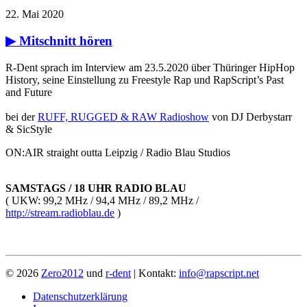
22. Mai 2020
▶ Mitschnitt hören
R-Dent sprach im Interview am 23.5.2020 über Thüringer HipHop
History, seine Einstellung zu Freestyle Rap und RapScript’s Past
and Future
bei der
RUFF, RUGGED & RAW Radioshow
von DJ Derbystarr
& SicStyle
ON:AIR straight outta Leipzig / Radio Blau Studios
SAMSTAGS / 18 UHR RADIO BLAU
( UKW: 99,2 MHz / 94,4 MHz / 89,2 MHz /
http://stream.radioblau.de
)
© 2026
Zero2012
und
r-dent
| Kontakt:
info@rapscript.net
Datenschutzerklärung